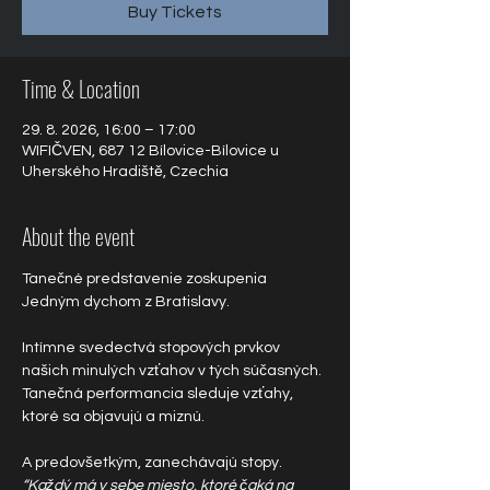
Buy Tickets
Time & Location
29. 8. 2026, 16:00 – 17:00
WIFIČVEN, 687 12 Bílovice-Bílovice u
Uherského Hradiště, Czechia
About the event
Tanečné predstavenie zoskupenia 
Jedným dychom z Bratislavy.
Intímne svedectvá stopových prvkov 
našich minulých vzťahov v tých súčasných. 
Tanečná performancia sleduje vzťahy, 
ktoré sa objavujú a miznú.
A predovšetkým, zanechávajú stopy.
“Každý má v sebe miesto, ktoré čaká na 