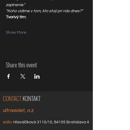
zaplnenie.”
“Koho vidíme v tom, kto stojí pri nás dnes?”
Tvorivý tím:
Show More
Share this event
CONTACT
KONTAKT
ultraviolet, o.z.
sídlo:
Hlaváčiková 3110/10, 84105 Bratislava 4