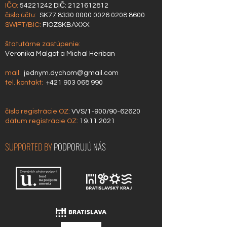
IČO:
54221242
DIČ:
2121612812
číslo účtu:
SK77
8330 0000 0026 0208
8600
SWIFT/BIC:
FIOZSKBAXXX
štatutárne zastúpenie:
Veronika Malgot a Michal Heriban
mail:
jednym.dychom@gmail.com
tel. kontakt:
+421 903 068 990
číslo registrácie OZ:
VVS/1-900/90-62620
dátum
registrácie OZ:
19.11.2021
SUPPORTED BY
PODPORUJÚ NÁS