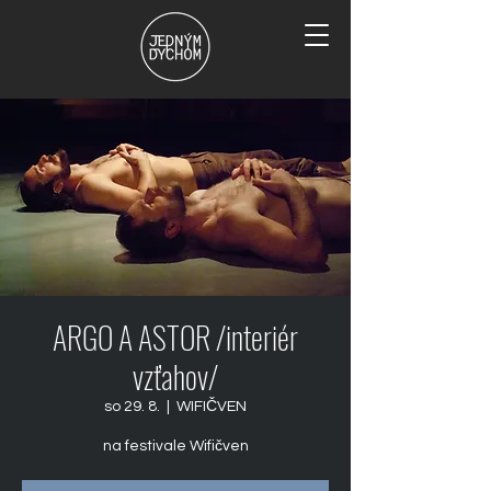
ARGO A ASTOR /interiér
vzťahov/
so 29. 8.
  |  
WIFIČVEN
na festivale Wifičven