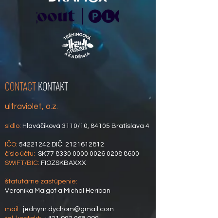
CONTACT
KONTAKT
ultraviolet, o.z.
sídlo:
Hlaváčiková 3110/10, 84105 Bratislava 4
IČO:
54221242
DIČ:
2121612812
číslo účtu:
SK77
8330 0000 0026 0208
8600
SWIFT/BIC:
FIOZSKBAXXX
štatutárne zastúpenie:
Veronika Malgot a Michal Heriban
mail:
jednym.dychom@gmail.com