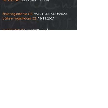
tel. kontakt:
+421 903 068 990
číslo registrácie OZ:
VVS/1-900/90-62620
dátum
registrácie OZ:
19.11.2021
SUPPORTED BY
PODPORUJÚ NÁS
COOPERATION
SPOLUPRÁCA