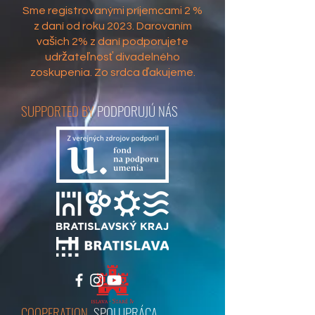
Sme registrovanými príjemcami 2 %
z daní od roku 2023. Darovaním
vašich 2% z daní podporujete
udržateľnosť divadelného
zoskupenia. Zo srdca ďakujeme.​
SUPPORTED BY
PODPORUJÚ NÁS
COOPERATION
SPOLUPRÁCA