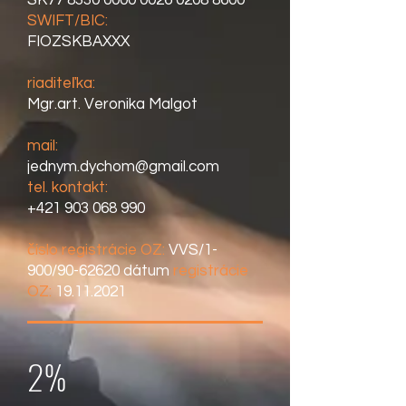
SK77
8330 0000 0026 0208
8600
SWIFT/BIC:
FIOZSKBAXXX
riaditeľka:
Mgr.art. Veronika Malgot
mail:
jednym.dychom@gmail.com
tel. kontakt:
+421 903 068 990
číslo registrácie OZ:
VVS/1-
900/90-62620 dátum
registrácie
OZ:
19.11.2021
2%