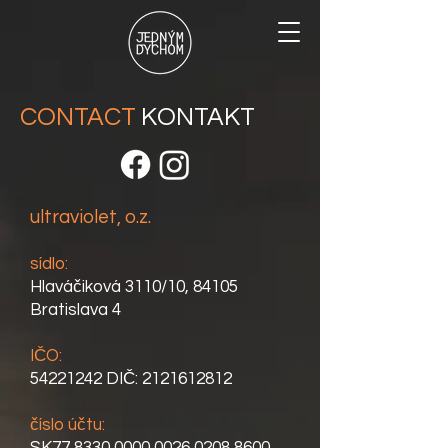
CONTACT
KONTAKT
ultraviolet, o.z.
sídlo:
Hlaváčiková 3110/10, 84105
Bratislava 4
IČO:
54221242
DIČ:
2121612812
číslo účtu: