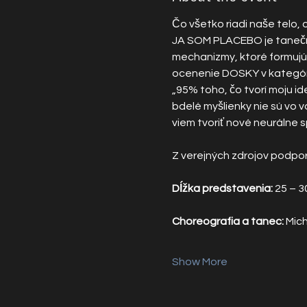
Čo všetko riadi naše telo,
JA SOM PLACEBO je tanečn
mechanizmy, ktoré formujú 
ocenenie DOSKY v kategóri
„95% toho, čo tvorí moju i
bdelé myšlienky nie sú vo 
viem tvoriť nové neurálne s
Z verejných zdrojov podpor
Dĺžka predstavenia: 
25 – 3
Choreografia a tanec:
 Mic
Show More