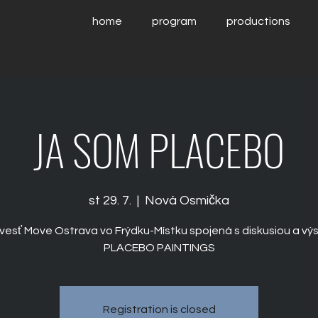
home
program
productions
JA SOM PLACEBO
st 29. 7.
  |  
Nová Osmička
vesť Move Ostrava vo Frýdku-Místku spojená s diskusiou a vý
PLACEBO PAINTINGS
Registration is closed