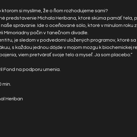
 o ktorom si myslíme, že o ňom rozhodujeme sami?
é predstavenie Michala Heribana, ktoré skúma pamäť tela,
naše správanie. Ide o oceňované sólo, ktoré v minulom roku zí
i Mimoriadny počin v tanečnom divadle.
dentitu, je sledom v podvedomí uložených programov, ktoré sa 
vákuu, s každou jednou dôjde v mojom mozgu k biochemickej re
pojenia, viem pretvárať svoje telo a myseľ. Ja som placebo.“
il Fond na podporu umenia. 
0 min.
hal Heriban