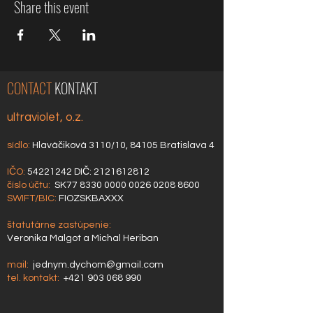
Share this event
CONTACT
KONTAKT
ultraviolet, o.z.
sídlo:
Hlaváčiková 3110/10, 84105 Bratislava 4
IČO:
54221242
DIČ:
2121612812
číslo účtu:
SK77
8330 0000 0026 0208
8600
SWIFT/BIC:
FIOZSKBAXXX
štatutárne zastúpenie:
Veronika Malgot a Michal Heriban
mail:
jednym.dychom@gmail.com
tel. kontakt:
+421 903 068 990