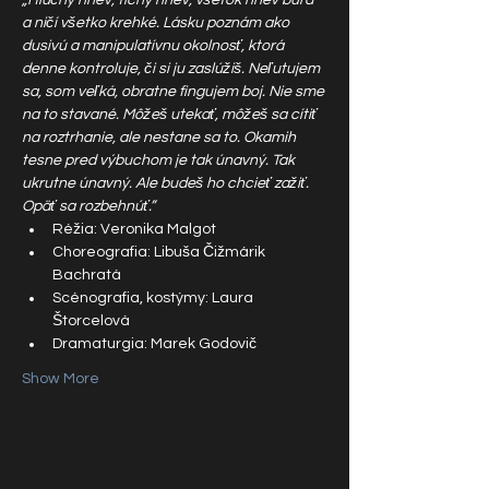
„Hlučný hnev, tichý hnev, všetok hnev búra 
a ničí všetko krehké. Lásku poznám ako 
dusivú a manipulatívnu okolnosť, ktorá 
denne kontroluje, či si ju zaslúžiš. Neľutujem 
sa, som veľká, obratne fingujem boj. Nie sme 
na to stavané. Môžeš utekať, môžeš sa cítiť 
na roztrhanie, ale nestane sa to. Okamih 
tesne pred výbuchom je tak únavný. Tak 
ukrutne únavný. Ale budeš ho chcieť zažiť. 
Opäť sa rozbehnúť.”
Réžia: Veronika Malgot
Choreografia: Libuša Čižmárik 
Bachratá
Scénografia, kostýmy: Laura 
Štorcelová
Dramaturgia: Marek Godovič
Show More