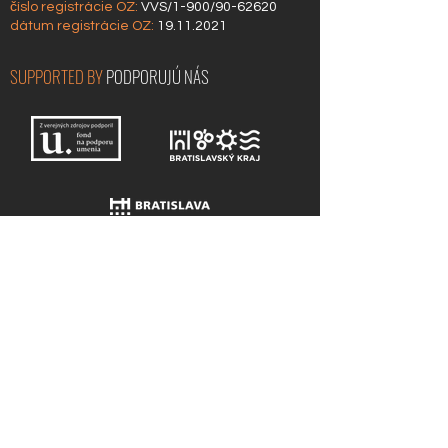
číslo registrácie OZ:
VVS/1-900/90-62620
dátum
registrácie OZ:
19.11.2021
SUPPORTED BY
PODPORUJÚ NÁS
COOPERATION
SPOLUPRÁCA