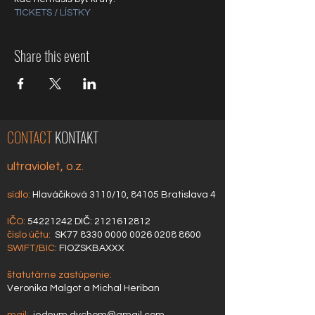
TICKETS / LÍSTKY
Share this event
CONTACT
KONTAKT
ultraviolet, o.z.
sídlo:
Hlaváčiková 3110/10, 84105 Bratislava 4
IČO:
54221242
DIČ:
2121612812
číslo účtu:
SK77
8330 0000 0026 0208
8600
SWIFT/BIC:
FIOZSKBAXXX
štatutárne zastúpenie:
Veronika Malgot a Michal Heriban