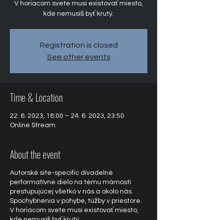
V horiacom svete musí existovať miesto,
Registration is closed
See other events
Time & Location
22. 6. 2023, 18:00 – 24. 6. 2023, 23:50
Online Stream
About the event
Autorské site-specific divadelné
performatívne dielo na tému márnosti
prestupujúcej všetko v nás a okolo nás.
Spochybnenia v pohybe, túžby v priestore.
V horiacom svete musí existovať miesto,
kde nemusíš byť krutý.