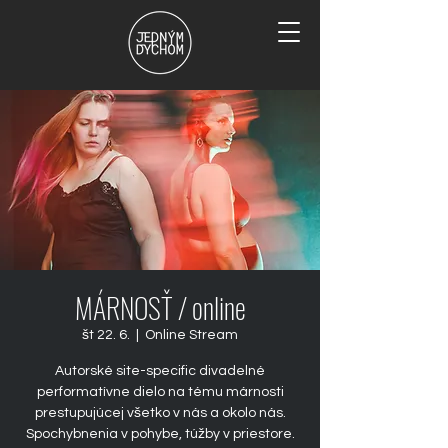
MÁRNOSŤ / online
št 22. 6.
  |  
Online Stream
Autorské site-specific divadelné
performatívne dielo na tému márnosti
prestupujúcej všetko v nás a okolo nás.
Spochybnenia v pohybe, túžby v priestore.