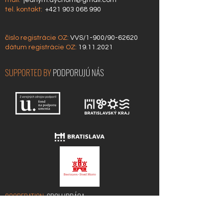
mail:
jednym.dychom@gmail.com
tel. kontakt:
+421 903 068 990
číslo registrácie OZ:
VVS/1-900/90-62620
dátum
registrácie OZ:
19.11.2021
SUPPORTED BY
PODPORUJÚ NÁS
COOPERATION
SPOLUPRÁCA